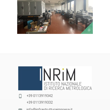
+39 0113919342
+39 0113919332
info@infrastrutturaimpresa.it